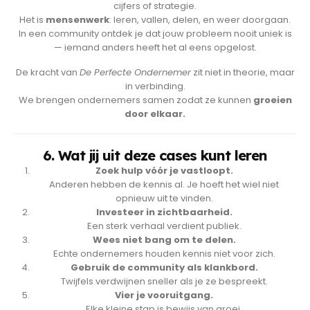
cijfers of strategie.
Het is
mensenwerk
: leren, vallen, delen, en weer doorgaan.
In een community ontdek je dat jouw probleem nooit uniek is
— iemand anders heeft het al eens opgelost.
De kracht van
De Perfecte Ondernemer
zit niet in theorie, maar
in verbinding.
We brengen ondernemers samen zodat ze kunnen
groeien
door elkaar.
6. Wat jij uit deze cases kunt leren
Zoek hulp vóór je vastloopt.
Anderen hebben de kennis al. Je hoeft het wiel niet
opnieuw uit te vinden.
Investeer in zichtbaarheid.
Een sterk verhaal verdient publiek.
Wees niet bang om te delen.
Echte ondernemers houden kennis niet voor zich.
Gebruik de community als klankbord.
Twijfels verdwijnen sneller als je ze bespreekt.
Vier je vooruitgang.
Elke kleine stap is bewijs van groei.